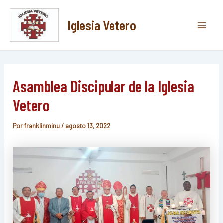
Ir
Post
Main
al
navigation
contenido
Iglesia Vetero
Men
Asamblea Discipular de la Iglesia
Vetero
Por
franklinminu
/
agosto 13, 2022