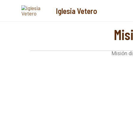
Ir
al
Iglesia Vetero
contenido
Mis
Misión d